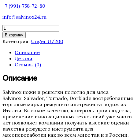
+7 (991)-758-72-80
info@salvinox24.ru
Количество
товара
В корзину
Решетка
Категория:
Unger U/200
Unger
U/200
Описание
Salvinox-
Детали
Salvador
Отзывы (0)
(2,5
мм)
Описание
Salvinox ножи и решетки полотно для мяса
Salvinox, Salvador, Tornado, Dorblade востребованные
торговые марки режущего инструмента родом из
Италии. Высокое качество, контроль производства,
применение инновационных технологий уже много
лет позволяет компании получать высокие оценки
качества режущего инструмента для
мясопереработки как во всем мире так и в России.