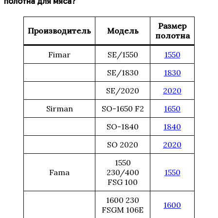
полотна для мяса?
Размер
Производитель
Модель
полотна
Fimar
SE/1550
1550
SE/1830
1830
SE/2020
2020
Sirman
SO-1650 F2
1650
SO-1840
1840
SO 2020
2020
1550
Fama
230/400
1550
FSG 100
1600 230
1600
FSGM 106E