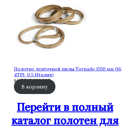
Полотно ленточной пилы Tornado 1550 мм (16,
4TPI, 0.5 Италия)
Первоначальная
Текущая
1417,50
₽
882,90
₽
цена
цена:
В корзину
составляла
882,90₽.
1417,50₽.
Перейти в полный
каталог полотен для