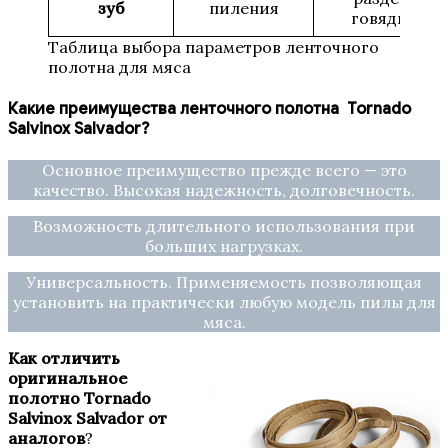
зуб
пиления
говядины
Таблица выбора параметров ленточного
полотна для мяса
Какие преимущества ленточного полотна Tornado
Salvinox Salvador?
Основное преимущество прежде всего — это
качество. Высокая надежность, долговечность.
Возможность длительного использования при
больших нагрузках.
Универсальность. Применяемость позволяющая
установить на практически любую модель пилы для
мяса.
Как отличить
оригинальное
полотно Tornado
Salvinox Salvador от
аналогов
?