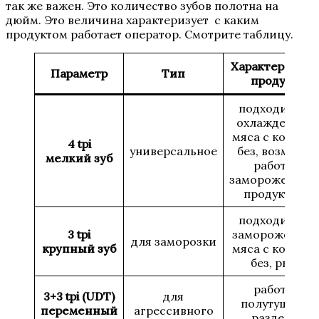
так же важен. Это количество зубов полотна на
дюйм. Это величина характеризует с каким
продуктом работает оператор. Смотрите таблицу.
Характеристик
Параметр
Тип
продукта
подходит для
охлажденног
мяса с костью 
4 tpi
универсальное
без, возможна
мелкий зуб
работа с
замороженным
продуктами
подходит для
3 tpi
замороженног
для заморозки
крупный зуб
мяса с костью 
без, рыбы
работа с
3+3 tpi (UDT)
для
полутушами,
переменный
агрессивного
разделка