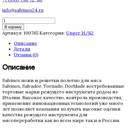
info@salvinox24.ru
Количество
товара
В корзину
Решетка
Артикул:
100765
Категория:
Unger H/82
Unger
H/82
Описание
Salvinox-
Детали
Salvador
Отзывы (0)
(14
мм)
Описание
Salvinox ножи и решетки полотно для мяса
Salvinox, Salvador, Tornado, Dorblade востребованные
торговые марки режущего инструмента родом из
Италии. Высокое качество, контроль производства,
применение инновационных технологий уже много
лет позволяет компании получать высокие оценки
качества режущего инструмента для
мясопереработки как во всем мире так и в России.