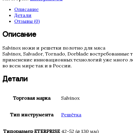
Enterprise
42
Описание
(52)
Детали
Salvinox-
Отзывы (0)
Salvador
(20
Описание
мм)
Salvinox ножи и решетки полотно для мяса
Salvinox, Salvador, Tornado, Dorblade востребованны
применение инновационных технологий уже много ле
во всем мире так и в России.
Детали
Торговая марка
Salvinox
Тип инструмента
Решётка
Типоразмер ETERPRISE
42-52 (⌀ 130 мм)