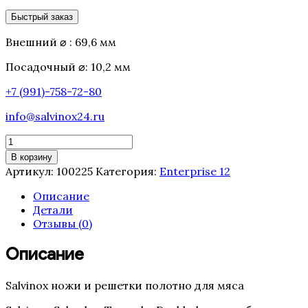
Быстрый заказ
Внешний ⌀ : 69,6 мм
Посадочный ⌀: 10,2 мм
+7 (991)-758-72-80
info@salvinox24.ru
Количество
товара
В корзину
Решетка
Артикул:
100225
Категория:
Enterprise 12
Enterprise
12
Описание
с
Детали
втулкой
Отзывы (0)
Salvinox-
Salvador
Описание
(12
мм)
Salvinox ножи и решетки полотно для мяса