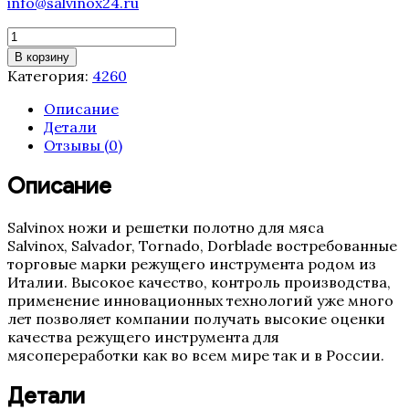
info@salvinox24.ru
Количество
товара
В корзину
Полотно
Категория:
4260
ленточной
пилы
Описание
Tornado
Детали
4260
Отзывы (0)
мм
(16,
Описание
4TPI,
0.5
Salvinox ножи и решетки полотно для мяса
Италия)
Salvinox, Salvador, Tornado, Dorblade востребованные
торговые марки режущего инструмента родом из
Италии. Высокое качество, контроль производства,
применение инновационных технологий уже много
лет позволяет компании получать высокие оценки
качества режущего инструмента для
мясопереработки как во всем мире так и в России.
Детали