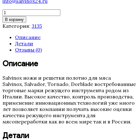
info@salvinox24.ru
Количество
товара
В корзину
Полотно
Категория:
3135
ленточной
пилы
Описание
Tornado
Детали
3135
Отзывы (0)
мм
(16,
Описание
3TPI,
0.5
Salvinox ножи и решетки полотно для мяса
Италия)
Salvinox, Salvador, Tornado, Dorblade востребованные
торговые марки режущего инструмента родом из
Италии. Высокое качество, контроль производства,
применение инновационных технологий уже много
лет позволяет компании получать высокие оценки
качества режущего инструмента для
мясопереработки как во всем мире так и в России.
Детали