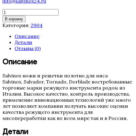
info@salvinox24.ru
Количество
товара
В корзину
Полотно
Категория:
2904
ленточной
пилы
Описание
Tornado
Детали
2904
Отзывы (0)
мм
(16,
Описание
3TPI,
0.5
Salvinox ножи и решетки полотно для мяса
Италия)
Salvinox, Salvador, Tornado, Dorblade востребованные
торговые марки режущего инструмента родом из
Италии. Высокое качество, контроль производства,
применение инновационных технологий уже много
лет позволяет компании получать высокие оценки
качества режущего инструмента для
мясопереработки как во всем мире так и в России.
Детали