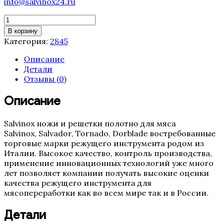
info@salvinox24.ru
Количество
товара
В корзину
Полотно
Категория:
2845
ленточной
пилы
Описание
Tornado
Детали
2845
Отзывы (0)
мм
(16,
Описание
3TPI,
0.5
Salvinox ножи и решетки полотно для мяса
Италия)
Salvinox, Salvador, Tornado, Dorblade востребованные
торговые марки режущего инструмента родом из
Италии. Высокое качество, контроль производства,
применение инновационных технологий уже много
лет позволяет компании получать высокие оценки
качества режущего инструмента для
мясопереработки как во всем мире так и в России.
Детали