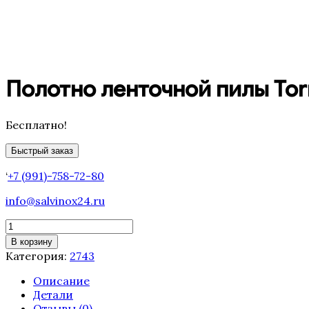
Полотно ленточной пилы Torn
Бесплатно!
Быстрый заказ
‘
+7 (991)-758-72-80
info@salvinox24.ru
Количество
товара
В корзину
Полотно
Категория:
2743
ленточной
пилы
Описание
Tornado
Детали
2743
Отзывы (0)