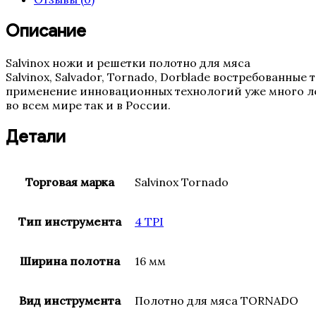
мм
(16,
Описание
4TPI,
0.5
Salvinox ножи и решетки полотно для мяса
Италия)
Salvinox, Salvador, Tornado, Dorblade востребованны
применение инновационных технологий уже много ле
во всем мире так и в России.
Детали
Торговая марка
Salvinox Tornado
Тип инструмента
4 TPI
Ширина полотна
16 мм
Вид инструмента
Полотно для мяса TORNADO