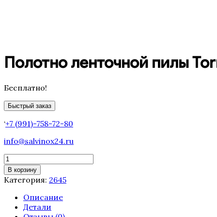
Полотно ленточной пилы Torn
Бесплатно!
Быстрый заказ
‘
+7 (991)-758-72-80
info@salvinox24.ru
Количество
товара
В корзину
Полотно
Категория:
2645
ленточной
пилы
Описание
Tornado
Детали
2645
Отзывы (0)