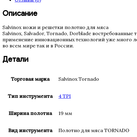
мм
(19,
Описание
4TPI,
0.5
Salvinox ножи и решетки полотно для мяса
Италия)
Salvinox, Salvador, Tornado, Dorblade востребованны
применение инновационных технологий уже много ле
во всем мире так и в России.
Детали
Торговая марка
Salvinox Tornado
Тип инструмента
4 TPI
Ширина полотна
19 мм
Вид инструмента
Полотно для мяса TORNADO