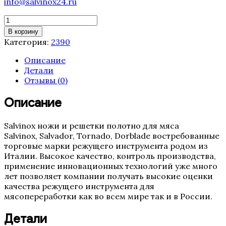
info@salvinox24.ru
Количество
товара
В корзину
Полотно
Категория:
2390
ленточной
пилы
Описание
Tornado
Детали
2390
Отзывы (0)
мм
(19,
Описание
4TPI,
0.5
Salvinox ножи и решетки полотно для мяса
Италия)
Salvinox, Salvador, Tornado, Dorblade востребованные
торговые марки режущего инструмента родом из
Италии. Высокое качество, контроль производства,
применение инновационных технологий уже много
лет позволяет компании получать высокие оценки
качества режущего инструмента для
мясопереработки как во всем мире так и в России.
Детали