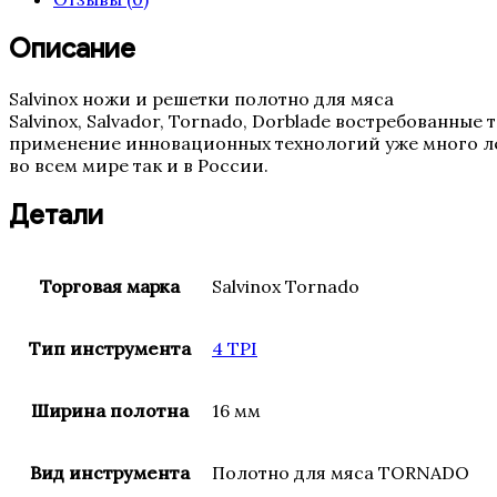
мм
(16,
Описание
4TPI,
0.5
Salvinox ножи и решетки полотно для мяса
Италия)
Salvinox, Salvador, Tornado, Dorblade востребованны
применение инновационных технологий уже много ле
во всем мире так и в России.
Детали
Торговая марка
Salvinox Tornado
Тип инструмента
4 TPI
Ширина полотна
16 мм
Вид инструмента
Полотно для мяса TORNADO