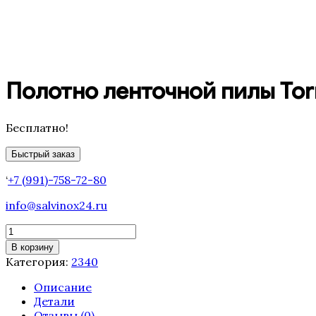
Полотно ленточной пилы Torn
Бесплатно!
Быстрый заказ
‘
+7 (991)-758-72-80
info@salvinox24.ru
Количество
товара
В корзину
Полотно
Категория:
2340
ленточной
пилы
Описание
Tornado
Детали
2340
Отзывы (0)