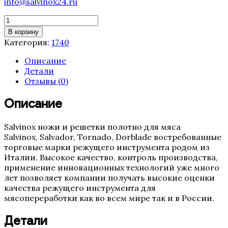
info@salvinox24.ru
Количество
товара
В корзину
Полотно
Категория:
1740
ленточной
пилы
Описание
Tornado
Детали
1740
Отзывы (0)
мм
(16,
Описание
3TPI,
0.5
Salvinox ножи и решетки полотно для мяса
Италия)
Salvinox, Salvador, Tornado, Dorblade востребованные
торговые марки режущего инструмента родом из
Италии. Высокое качество, контроль производства,
применение инновационных технологий уже много
лет позволяет компании получать высокие оценки
качества режущего инструмента для
мясопереработки как во всем мире так и в России.
Детали