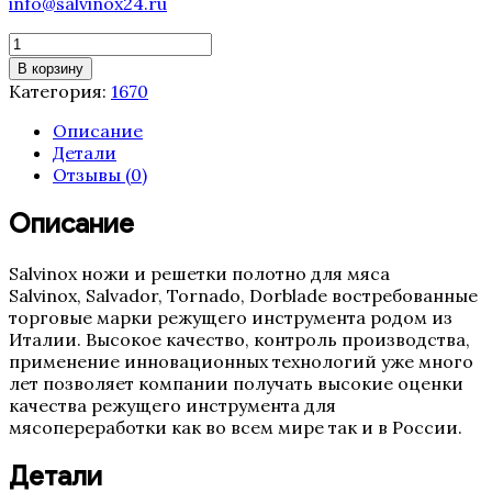
info@salvinox24.ru
Количество
товара
В корзину
Полотно
Категория:
1670
ленточной
пилы
Описание
Tornado
Детали
1670
Отзывы (0)
мм
(19,
Описание
3TPI,
0.5
Salvinox ножи и решетки полотно для мяса
Италия)
Salvinox, Salvador, Tornado, Dorblade востребованные
торговые марки режущего инструмента родом из
Италии. Высокое качество, контроль производства,
применение инновационных технологий уже много
лет позволяет компании получать высокие оценки
качества режущего инструмента для
мясопереработки как во всем мире так и в России.
Детали