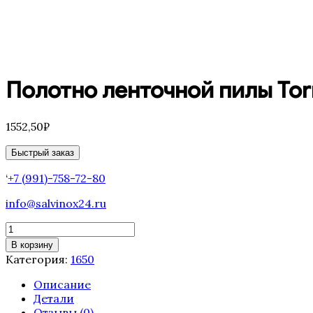
Полотно ленточной пилы Torn
1552,50
₽
Быстрый заказ
‘
+7 (991)-758-72-80
info@salvinox24.ru
Количество
товара
В корзину
Полотно
Категория:
1650
ленточной
пилы
Описание
Tornado
Детали
1650
Отзывы (0)