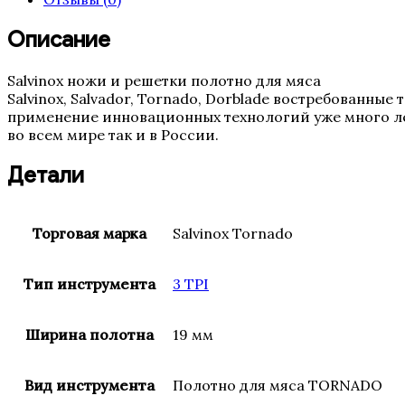
мм
(19,
Описание
3TPI,
0.5
Salvinox ножи и решетки полотно для мяса
Италия)
Salvinox, Salvador, Tornado, Dorblade востребованны
применение инновационных технологий уже много ле
во всем мире так и в России.
Детали
Торговая марка
Salvinox Tornado
Тип инструмента
3 TPI
Ширина полотна
19 мм
Вид инструмента
Полотно для мяса TORNADO