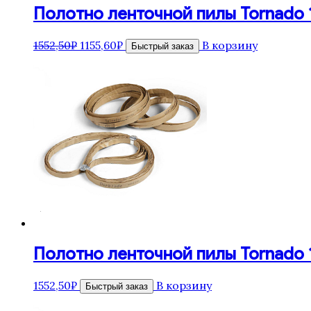
Полотно ленточной пилы Tornado 16
Первоначальная
Текущая
1552,50
₽
1155,60
₽
В корзину
Быстрый заказ
цена
цена:
составляла
1155,60₽.
1552,50₽.
Полотно ленточной пилы Tornado 16
1552,50
₽
В корзину
Быстрый заказ