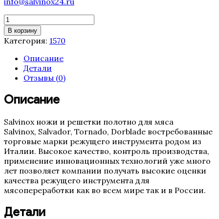
info@salvinox24.ru
Количество
товара
В корзину
Полотно
Категория:
1570
ленточной
пилы
Описание
Tornado
Детали
1570
Отзывы (0)
мм
(19,
Описание
4TPI,
0.5
Salvinox ножи и решетки полотно для мяса
Италия)
Salvinox, Salvador, Tornado, Dorblade востребованные
торговые марки режущего инструмента родом из
Италии. Высокое качество, контроль производства,
применение инновационных технологий уже много
лет позволяет компании получать высокие оценки
качества режущего инструмента для
мясопереработки как во всем мире так и в России.
Детали