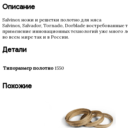
мм
Описание
(19,
4TPI,
Salvinox ножи и решетки полотно для мяса
0.5
Salvinox, Salvador, Tornado, Dorblade востребованны
Италия)
применение инновационных технологий уже много ле
во всем мире так и в России.
Детали
Типоразмер полотно
1550
Похожие