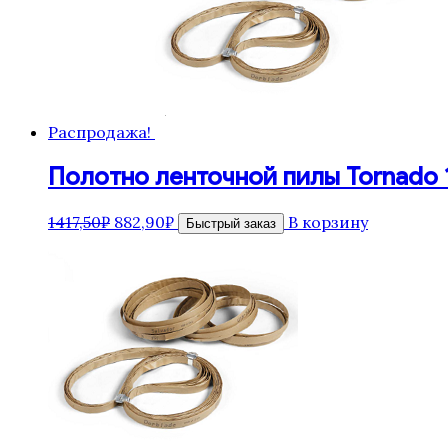
Распродажа!
Полотно ленточной пилы Tornado 15
Первоначальная
Текущая
1417,50
₽
882,90
₽
В корзину
Быстрый заказ
цена
цена:
составляла
882,90₽.
1417,50₽.