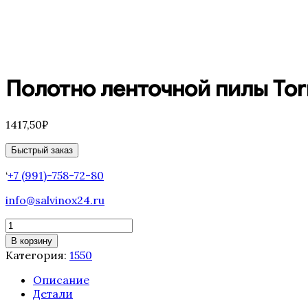
Полотно ленточной пилы Torn
1417,50
₽
Быстрый заказ
‘
+7 (991)-758-72-80
info@salvinox24.ru
Количество
товара
В корзину
Полотно
Категория:
1550
ленточной
пилы
Описание
Tornado
Детали
1550